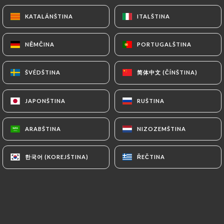
5.90€
KATALÁNŠTINA
KATALÁNŠTINA
ITALŠTINA
ITALŠTINA
Sushi s lososem a avokádem
5.90€
NĚMČINA
NĚMČINA
PORTUGALŠTINA
PORTUGALŠTINA
Sushi-thon
简体中文 (ČÍNŠTINA)
简体中文 (ČÍNŠTINA)
ŠVÉDŠTINA
ŠVÉDŠTINA
5.90€
JAPONŠTINA
JAPONŠTINA
RUŠTINA
RUŠTINA
Krevety sushi
5.90€
ARABŠTINA
ARABŠTINA
NIZOZEMŠTINA
NIZOZEMŠTINA
Sushi dorado
한국어 (KOREJŠTINA)
한국어 (KOREJŠTINA)
ŘEČTINA
ŘEČTINA
5.90€
Avokádové sushi
5.20€
Sýr sushi concombre