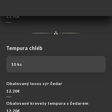
Tygří obalované kuře s avokádem a paprikami v
pikantní omáčce
13.90€
Tempura chléb
10 ks
Obalovaný losos sýr čedar
12.20€
Obalované krevety tempura s čedarem
12.20€