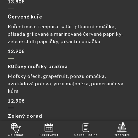
13.90€
Červené kuře
Kuřecí maso tempura, salát, pikantní omáčka,
přísada grilované a marinované červené papriky,
zelené chilli papričky, pikantní omáčka
12.90€
Růžový mořský pražma
Mořský ořech, grapefruit, ponzu omáčka,
avokádová poleva, yuzu majonéza, pomerančová
kůra
12.90€
Zelený dorad
Mořský ořech, zelené jablko, červené zelí, poleva z
pomerančové kůry, ponzu majonéza
Objednat
Rezervovat
Čekací listina
Itinéraire