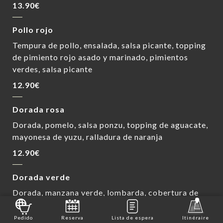
13.90€
Pollo rojo
Tempura de pollo, ensalada, salsa picante, topping
de pimiento rojo asado y marinado, pimientos
verdes, salsa picante
12.90€
Dorada rosa
Dorada, pomelo, salsa ponzu, topping de aguacate,
mayonesa de yuzu, ralladura de naranja
12.90€
Dorada verde
Dorada, manzana verde, lombarda, cobertura de
ralladura de naranja, mayonesa de ponzu
Pedido
Reserva
Lista de espera
Itinéraire
12.90€