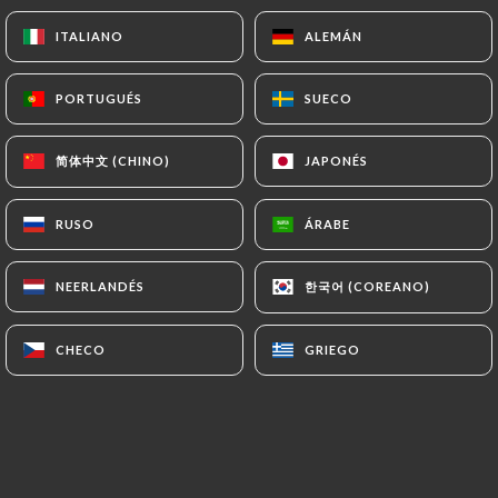
ITALIANO
ITALIANO
ALEMÁN
ALEMÁN
sushi de salmón y aguacate
5.90€
PORTUGUÉS
PORTUGUÉS
SUECO
SUECO
Maratón de sushi
简体中文 (CHINO)
简体中文 (CHINO)
JAPONÉS
JAPONÉS
5.90€
sushi de camarones
RUSO
RUSO
ÁRABE
ÁRABE
5.90€
한국어 (COREANO)
한국어 (COREANO)
NEERLANDÉS
NEERLANDÉS
sushi dorado
5.90€
CHECO
CHECO
GRIEGO
GRIEGO
Abogado de sushi
5.20€
Sushi con queso