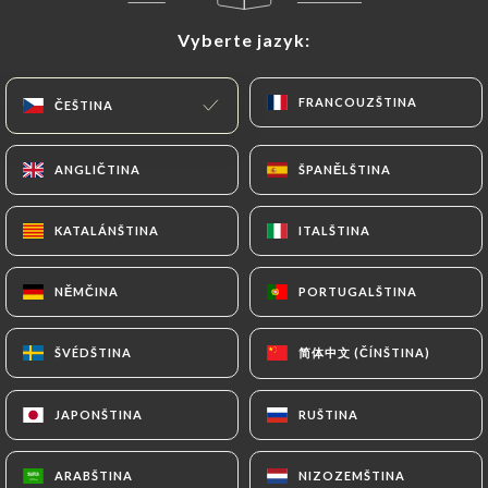
Vyberte jazyk:
Vyberte jazyk:
FRANCOUZŠTINA
FRANCOUZŠTINA
ČEŠTINA
ČEŠTINA
ANGLIČTINA
ANGLIČTINA
ŠPANĚLŠTINA
ŠPANĚLŠTINA
KATALÁNŠTINA
KATALÁNŠTINA
ITALŠTINA
ITALŠTINA
17 RECENZE
RESTAURANT ASIATIQUE
NĚMČINA
NĚMČINA
PORTUGALŠTINA
PORTUGALŠTINA
48 Route De Vienne
69007 Lyon France
简体中文 (ČÍNŠTINA)
简体中文 (ČÍNŠTINA)
ŠVÉDŠTINA
ŠVÉDŠTINA
JAPONŠTINA
JAPONŠTINA
RUŠTINA
RUŠTINA
Kdo jsme?
ARABŠTINA
ARABŠTINA
NIZOZEMŠTINA
NIZOZEMŠTINA