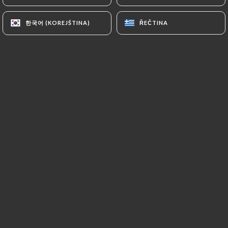
한국어 (KOREJŠTINA)
한국어 (KOREJŠTINA)
ŘEČTINA
ŘEČTINA
Découvrez une expérience culinaire
authentique au cœur de Lyon.
Notre établissement vous propose un
voyage gustatif à travers les saveurs
exquises de l'Asie, alliant tradition et
modernité.
Notre chef talentueux, spécialisé dans
la cuisine asiatique, concocte des plats
uniques et savoureux, mettant en
valeur des ingrédients frais et de
qualité. De la délicate cuisine japonaise
aux plats épicés de la cuisine