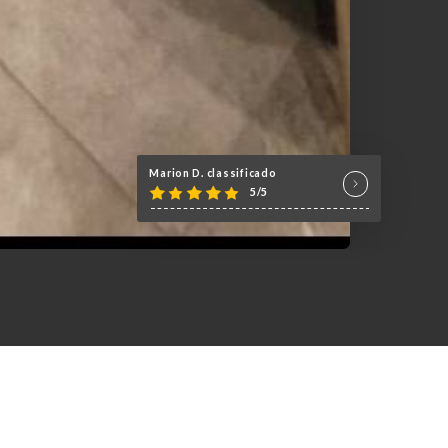
Marion D. classificado
5/5