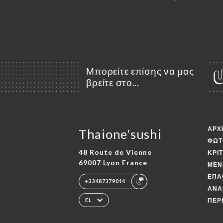
Μπορείτε επίσης να μας
βρείτε στο...
ΑΡΧ
Thaione'sushi
ΦΩΤ
48 Route de Vienne
ΚΡΙ
69007 Lyon France
ΜΕΝ
ΕΠΑ
+33487379014
ΑΝΑ
ΠΕΡ
EL