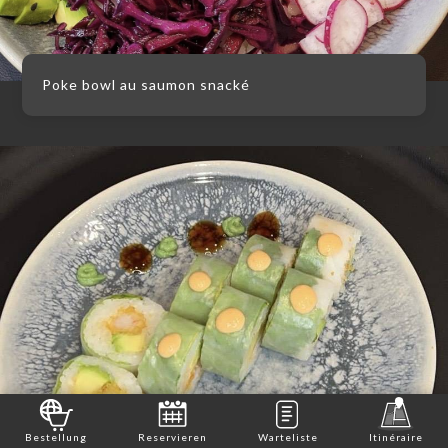
Poke bowl au saumon snacké
Bestellung
Reservieren
Warteliste
Itinéraire