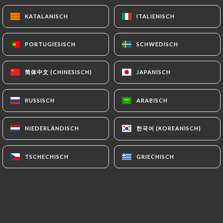
KATALANISCH
KATALANISCH
ITALIENISCH
ITALIENISCH
PORTUGIESISCH
PORTUGIESISCH
SCHWEDISCH
SCHWEDISCH
简体中文 (CHINESISCH)
简体中文 (CHINESISCH)
JAPANISCH
JAPANISCH
RUSSISCH
RUSSISCH
ARABISCH
ARABISCH
한국어 (KOREANISCH)
한국어 (KOREANISCH)
NIEDERLÄNDISCH
NIEDERLÄNDISCH
TSCHECHISCH
TSCHECHISCH
GRIECHISCH
GRIECHISCH
Salade de choux